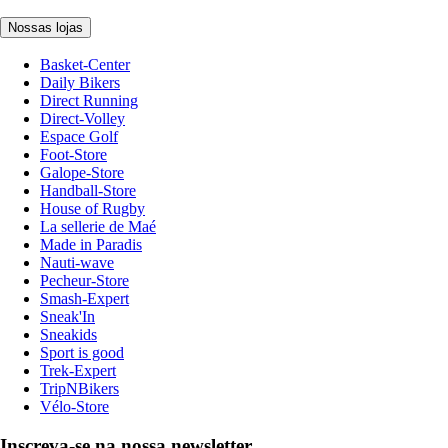
Nossas lojas
Basket-Center
Daily Bikers
Direct Running
Direct-Volley
Espace Golf
Foot-Store
Galope-Store
Handball-Store
House of Rugby
La sellerie de Maé
Made in Paradis
Nauti-wave
Pecheur-Store
Smash-Expert
Sneak'In
Sneakids
Sport is good
Trek-Expert
TripNBikers
Vélo-Store
Inscreva-se na nossa newsletter