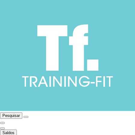
Pesquisar
Saldos