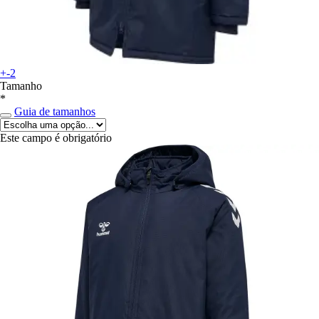
+-2
Tamanho
*
Guia de tamanhos
Este campo é obrigatório