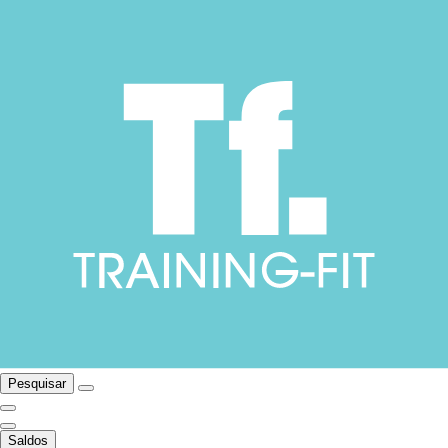
Pesquisar
Saldos