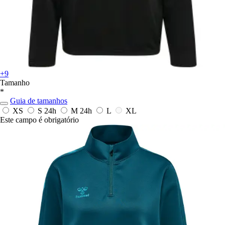
+9
Tamanho
*
Guia de tamanhos
XS
S
24h
M
24h
L
XL
Este campo é obrigatório