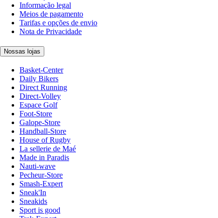
Informação legal
Meios de pagamento
Tarifas e opções de envio
Nota de Privacidade
Nossas lojas
Basket-Center
Daily Bikers
Direct Running
Direct-Volley
Espace Golf
Foot-Store
Galope-Store
Handball-Store
House of Rugby
La sellerie de Maé
Made in Paradis
Nauti-wave
Pecheur-Store
Smash-Expert
Sneak'In
Sneakids
Sport is good