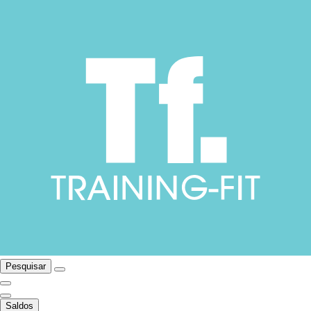
Pesquisar
Saldos