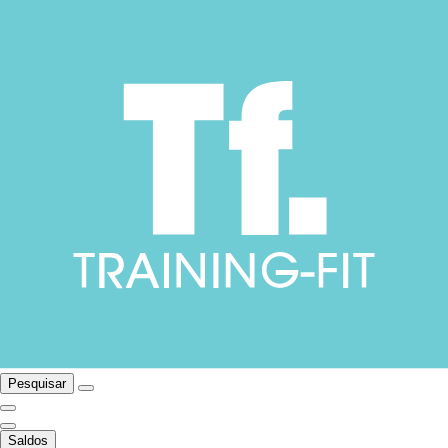
Pesquisar
Saldos