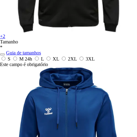
+2
Tamanho
*
Guia de tamanhos
S
M
24h
L
XL
2XL
3XL
Este campo é obrigatório