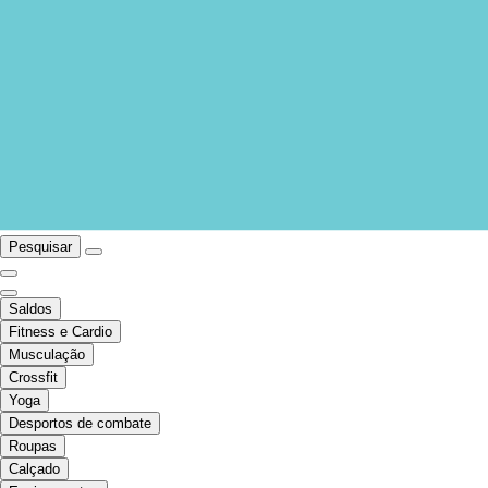
Pesquisar
Saldos
Fitness e Cardio
Musculação
Crossfit
Yoga
Desportos de combate
Roupas
Calçado