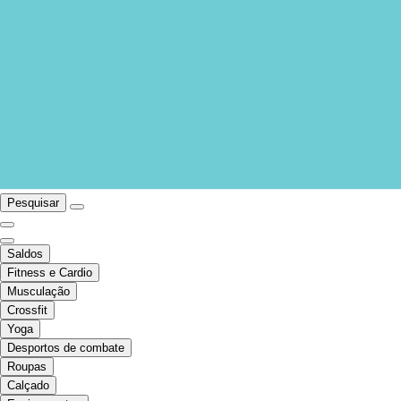
Pesquisar
Saldos
Fitness e Cardio
Musculação
Crossfit
Yoga
Desportos de combate
Roupas
Calçado