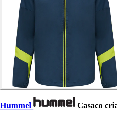
Hummel
Casaco cri