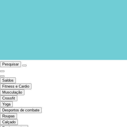
Pesquisar
Saldos
Fitness e Cardio
Musculação
Crossfit
Yoga
Desportos de combate
Roupas
Calçado