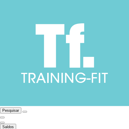
Pesquisar
Saldos