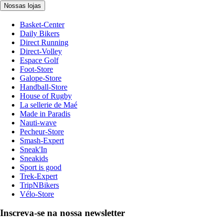
Nossas lojas
Basket-Center
Daily Bikers
Direct Running
Direct-Volley
Espace Golf
Foot-Store
Galope-Store
Handball-Store
House of Rugby
La sellerie de Maé
Made in Paradis
Nauti-wave
Pecheur-Store
Smash-Expert
Sneak'In
Sneakids
Sport is good
Trek-Expert
TripNBikers
Vélo-Store
Inscreva-se na nossa newsletter