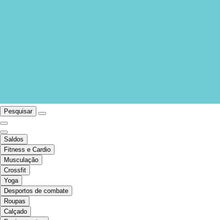
Pesquisar
Saldos
Fitness e Cardio
Musculação
Crossfit
Yoga
Desportos de combate
Roupas
Calçado