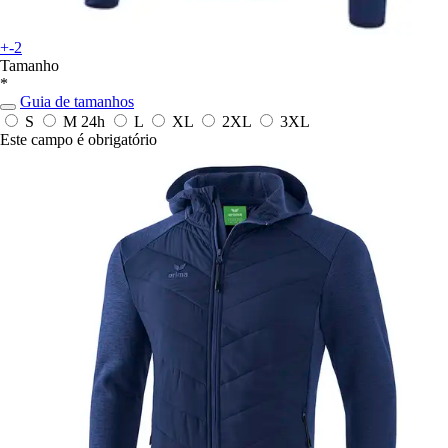
+-2
Tamanho
*
Guia de tamanhos
S
M
24h
L
XL
2XL
3XL
Este campo é obrigatório