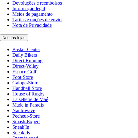
Devoluções e reembolsos
Informação legal
Meios de pagamento
Tarifas e opções de envio
Nota de Privacidade
Nossas lojas
Basket-Center
Daily Bikers
Direct Running
Direct-Volley
Espace Golf
Foot-Store
Galope-Store
Handball-Store
House of Rugby
La sellerie de Maé
Made in Paradis
Nauti-wave
Pecheur-Store
Smash-Expert
Sneak'In
Sneakids