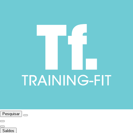
Pesquisar
Saldos