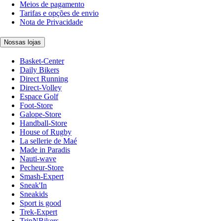
Meios de pagamento
Tarifas e opções de envio
Nota de Privacidade
Nossas lojas
Basket-Center
Daily Bikers
Direct Running
Direct-Volley
Espace Golf
Foot-Store
Galope-Store
Handball-Store
House of Rugby
La sellerie de Maé
Made in Paradis
Nauti-wave
Pecheur-Store
Smash-Expert
Sneak'In
Sneakids
Sport is good
Trek-Expert
TripNBikers