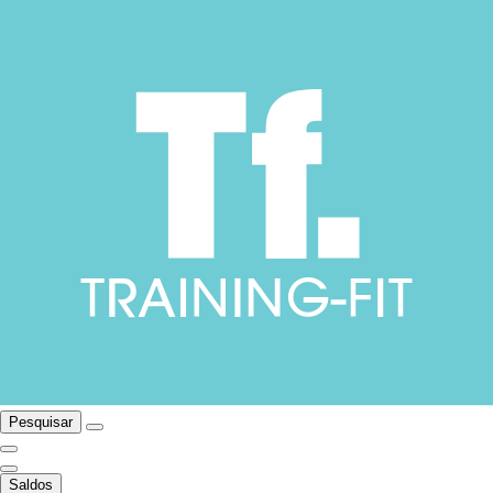
Pesquisar
Saldos