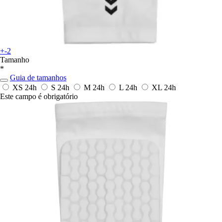
+-2
Tamanho
*
Guia de tamanhos
XS
24h
S
24h
M
24h
L
24h
XL
24h
Este campo é obrigatório