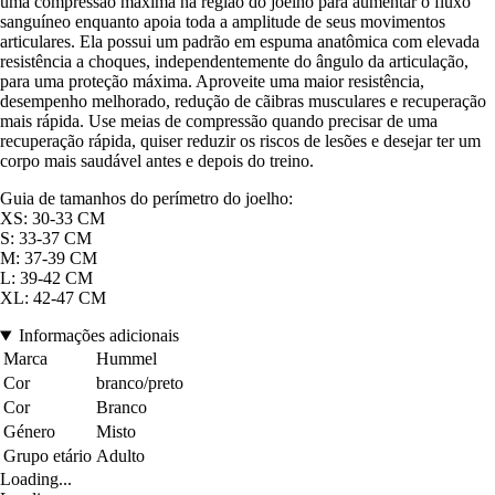
uma compressão máxima na região do joelho para aumentar o fluxo
sanguíneo enquanto apoia toda a amplitude de seus movimentos
articulares. Ela possui um padrão em espuma anatômica com elevada
resistência a choques, independentemente do ângulo da articulação,
para uma proteção máxima. Aproveite uma maior resistência,
desempenho melhorado, redução de cãibras musculares e recuperação
mais rápida. Use meias de compressão quando precisar de uma
recuperação rápida, quiser reduzir os riscos de lesões e desejar ter um
corpo mais saudável antes e depois do treino.
Guia de tamanhos do perímetro do joelho:
XS: 30-33 CM
S: 33-37 CM
M: 37-39 CM
L: 39-42 CM
XL: 42-47 CM
Informações adicionais
Marca
Hummel
Cor
branco/preto
Cor
Branco
Género
Misto
Grupo etário
Adulto
Loading...