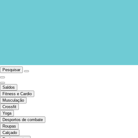
Pesquisar
Saldos
Fitness e Cardio
Musculação
Crossfit
Yoga
Desportos de combate
Roupas
Calçado