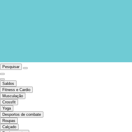
Pesquisar
Saldos
Fitness e Cardio
Musculação
Crossfit
Yoga
Desportos de combate
Roupas
Calçado