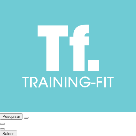
Pesquisar
Saldos