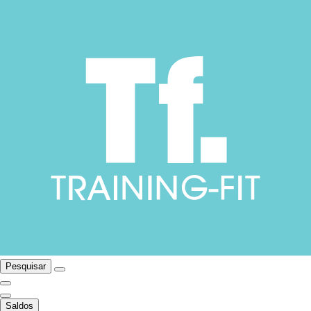
Pesquisar
Saldos