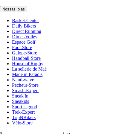
Nossas lojas
Basket-Center
Daily Bikers
Direct Running
Direct-Volley
Espace Golf
Foot-Store
Galope-Store
Handball-Store
House of Rugby
La sellerie de Maé
Made in Paradis
Nauti-wave
Pecheur-Store
Smash-Expert
Sneak'In
Sneakids
Sport is good
Trek-Expert
TripNBikers
Vélo-Store