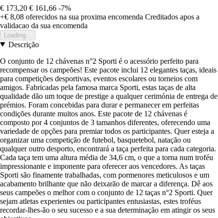
€ 173,20
€ 161,66
-7%
+€ 8,08
oferecidos na sua proxima encomenda
Creditados apos a
validacao da sua encomenda
Loading...
Descrição
O conjunto de 12 chávenas n°2 Sporti é o acessório perfeito para
recompensar os campeões! Este pacote inclui 12 elegantes taças, ideais
para competições desportivas, eventos escolares ou torneios com
amigos. Fabricadas pela famosa marca Sporti, estas taças de alta
qualidade dão um toque de prestige a qualquer cerimónia de entrega de
prémios. Foram concebidas para durar e permanecer em perfeitas
condições durante muitos anos. Este pacote de 12 chávenas é
composto por 4 conjuntos de 3 tamanhos diferentes, oferecendo uma
variedade de opções para premiar todos os participantes. Quer esteja a
organizar uma competição de futebol, basquetebol, natação ou
qualquer outro desporto, encontrará a taça perfeita para cada categoria.
Cada taça tem uma altura média de 34,6 cm, o que a torna num troféu
impressionante e imponente para oferecer aos vencedores. As taças
Sporti são finamente trabalhadas, com pormenores meticulosos e um
acabamento brilhante que não deixarão de marcar a diferença. Dê aos
seus campeões o melhor com o conjunto de 12 taças n°2 Sporti. Quer
sejam atletas experientes ou participantes entusiastas, estes troféus
recordar-lhes-ão o seu sucesso e a sua determinação em atingir os seus