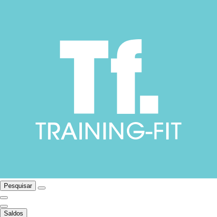
Pesquisar
Saldos