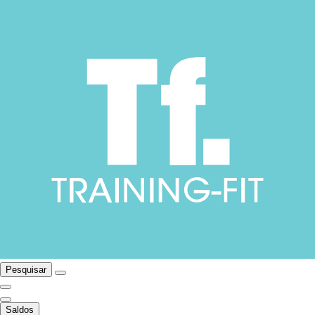
Pesquisar
Saldos