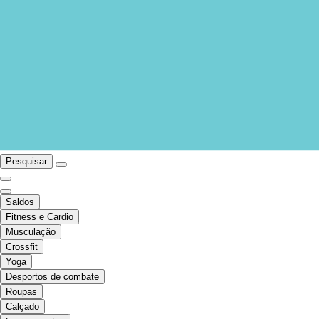
Pesquisar
Saldos
Fitness e Cardio
Musculação
Crossfit
Yoga
Desportos de combate
Roupas
Calçado