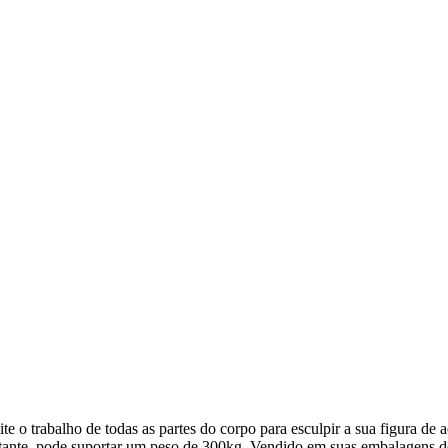
te o trabalho de todas as partes do corpo para esculpir a sua figura de
tante, pode suportar um peso de 300kg. Vendido em suas embalagens d