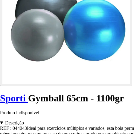
Sporti
Gymball 65cm - 1100gr
Produto indisponível
Descrição
REF : 044043Ideal para exercícios múltiplos e variados, esta bola permi
rebentamento, mesmo no caso de um corte causado por um objecto cor