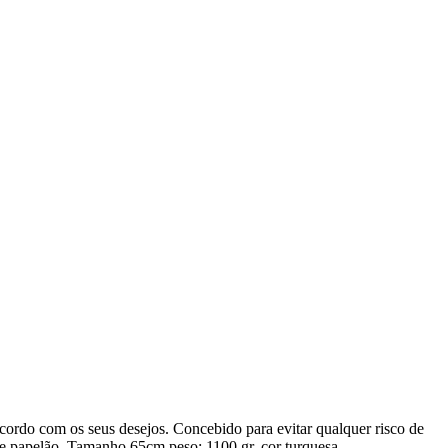
 acordo com os seus desejos. Concebido para evitar qualquer risco de
e papelão. Tamanho 65cm.peso: 1100 gr. cor turquesa