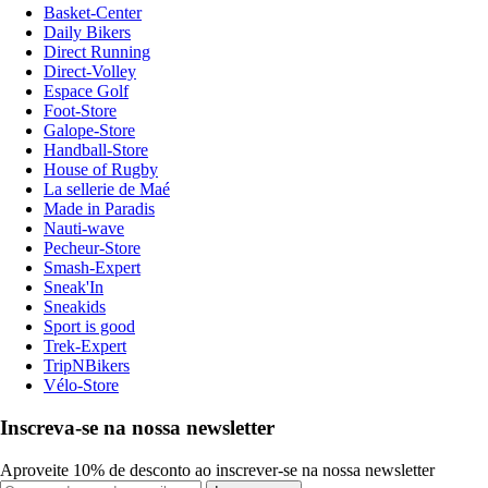
Basket-Center
Daily Bikers
Direct Running
Direct-Volley
Espace Golf
Foot-Store
Galope-Store
Handball-Store
House of Rugby
La sellerie de Maé
Made in Paradis
Nauti-wave
Pecheur-Store
Smash-Expert
Sneak'In
Sneakids
Sport is good
Trek-Expert
TripNBikers
Vélo-Store
Inscreva-se na nossa newsletter
Aproveite 10% de desconto ao inscrever-se na nossa newsletter