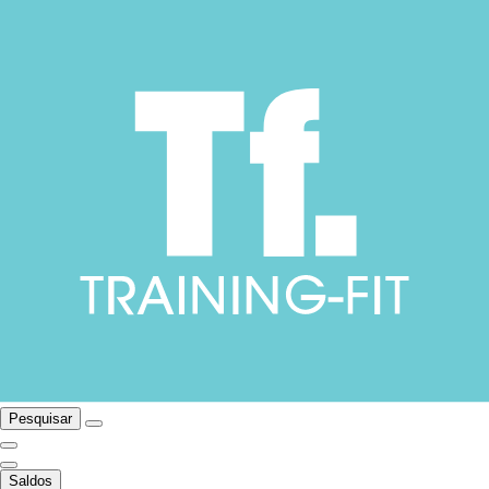
Pesquisar
Saldos