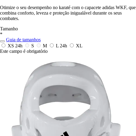
Otimize o seu desempenho no karaté com o capacete adidas WKF, que
combina conforto, leveza e proteção inigualável durante os seus
combates.
Tamanho
*
Guia de tamanhos
XS
24h
S
M
L
24h
XL
Este campo é obrigatório