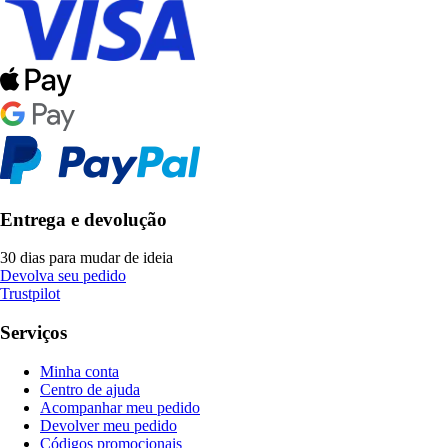
Entrega e devolução
30 dias para mudar de ideia
Devolva seu pedido
Trustpilot
Serviços
Minha conta
Centro de ajuda
Acompanhar meu pedido
Devolver meu pedido
Códigos promocionais