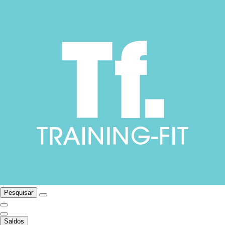
Pesquisar
Saldos