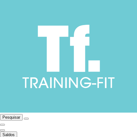
Pesquisar
Saldos