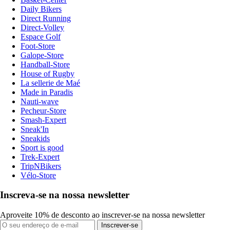
Daily Bikers
Direct Running
Direct-Volley
Espace Golf
Foot-Store
Galope-Store
Handball-Store
House of Rugby
La sellerie de Maé
Made in Paradis
Nauti-wave
Pecheur-Store
Smash-Expert
Sneak'In
Sneakids
Sport is good
Trek-Expert
TripNBikers
Vélo-Store
Inscreva-se na nossa newsletter
Aproveite 10% de desconto ao inscrever-se na nossa newsletter
Inscrever-se