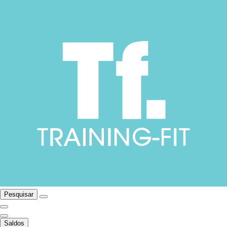
Pesquisar
Saldos