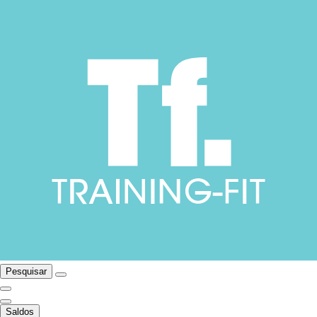
Pesquisar
Saldos