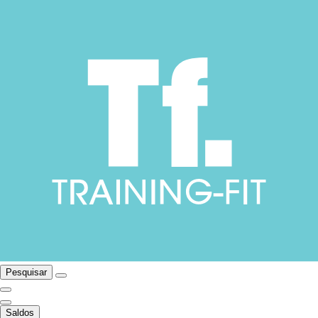
Pesquisar
Saldos