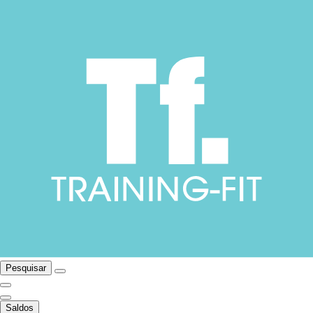
Pesquisar
Saldos