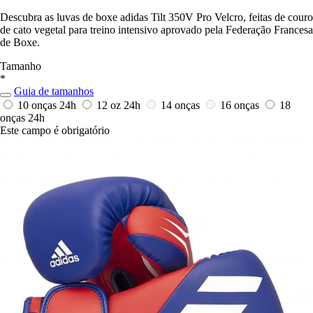
Descubra as luvas de boxe adidas Tilt 350V Pro Velcro, feitas de couro
de cato vegetal para treino intensivo aprovado pela Federação Francesa
de Boxe.
Tamanho
*
Guia de tamanhos
10 onças
24h
12 oz
24h
14 onças
16 onças
18
onças
24h
Este campo é obrigatório