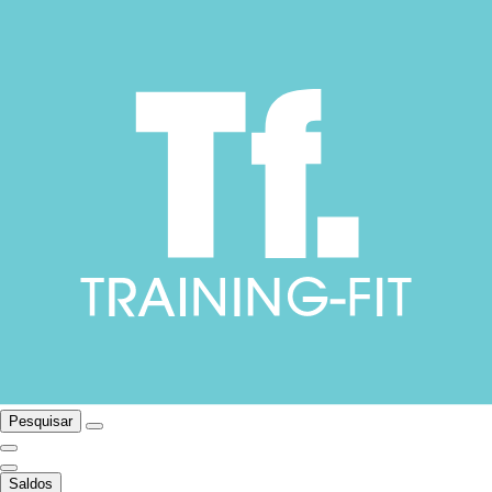
Pesquisar
Saldos