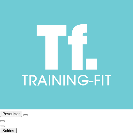
Pesquisar
Saldos