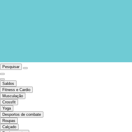
Pesquisar
Saldos
Fitness e Cardio
Musculação
Crossfit
Yoga
Desportos de combate
Roupas
Calçado