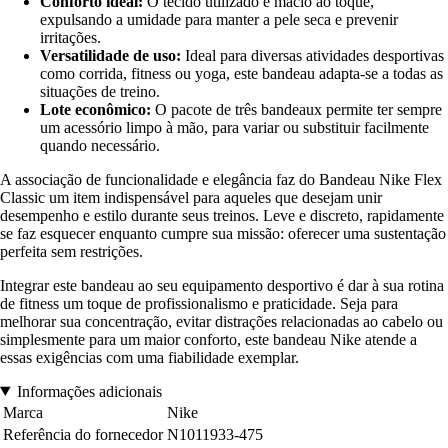
Conforto ideal:
O tecido utilizado é macio ao toque,
expulsando a umidade para manter a pele seca e prevenir
irritações.
Versatilidade de uso:
Ideal para diversas atividades desportivas
como corrida, fitness ou yoga, este bandeau adapta-se a todas as
situações de treino.
Lote econômico:
O pacote de três bandeaux permite ter sempre
um acessório limpo à mão, para variar ou substituir facilmente
quando necessário.
A associação de funcionalidade e elegância faz do Bandeau Nike Flex
Classic um item indispensável para aqueles que desejam unir
desempenho e estilo durante seus treinos. Leve e discreto, rapidamente
se faz esquecer enquanto cumpre sua missão: oferecer uma sustentação
perfeita sem restrições.
Integrar este bandeau ao seu equipamento desportivo é dar à sua rotina
de fitness um toque de profissionalismo e praticidade. Seja para
melhorar sua concentração, evitar distrações relacionadas ao cabelo ou
simplesmente para um maior conforto, este bandeau Nike atende a
essas exigências com uma fiabilidade exemplar.
Informações adicionais
Marca
Nike
Referência do fornecedor
N1011933-475