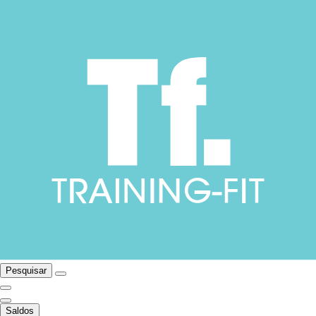
Pesquisar
Saldos