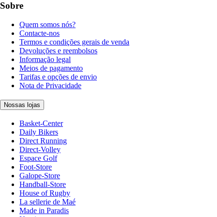
Sobre
Quem somos nós?
Contacte-nos
Termos e condições gerais de venda
Devoluções e reembolsos
Informação legal
Meios de pagamento
Tarifas e opções de envio
Nota de Privacidade
Nossas lojas
Basket-Center
Daily Bikers
Direct Running
Direct-Volley
Espace Golf
Foot-Store
Galope-Store
Handball-Store
House of Rugby
La sellerie de Maé
Made in Paradis