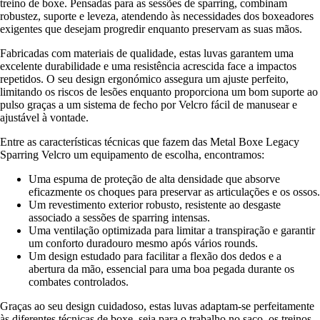
treino de boxe. Pensadas para as sessões de sparring, combinam
robustez, suporte e leveza, atendendo às necessidades dos boxeadores
exigentes que desejam progredir enquanto preservam as suas mãos.
Fabricadas com materiais de qualidade, estas luvas garantem uma
excelente durabilidade e uma resistência acrescida face a impactos
repetidos. O seu design ergonómico assegura um ajuste perfeito,
limitando os riscos de lesões enquanto proporciona um bom suporte ao
pulso graças a um sistema de fecho por Velcro fácil de manusear e
ajustável à vontade.
Entre as características técnicas que fazem das Metal Boxe Legacy
Sparring Velcro um equipamento de escolha, encontramos:
Uma espuma de proteção de alta densidade que absorve
eficazmente os choques para preservar as articulações e os ossos.
Um revestimento exterior robusto, resistente ao desgaste
associado a sessões de sparring intensas.
Uma ventilação optimizada para limitar a transpiração e garantir
um conforto duradouro mesmo após vários rounds.
Um design estudado para facilitar a flexão dos dedos e a
abertura da mão, essencial para uma boa pegada durante os
combates controlados.
Graças ao seu design cuidadoso, estas luvas adaptam-se perfeitamente
às diferentes técnicas de boxe, seja para o trabalho no saco, os treinos