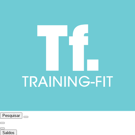
Pesquisar
Saldos