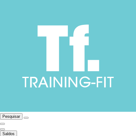
Pesquisar
Saldos