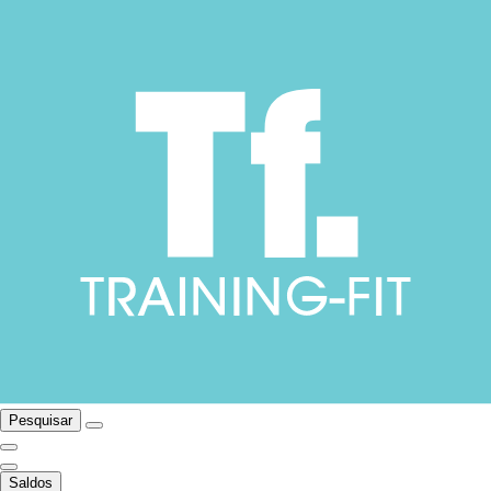
Pesquisar
Saldos