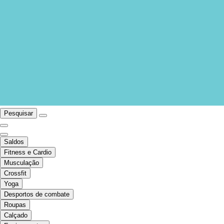
Pesquisar
Saldos
Fitness e Cardio
Musculação
Crossfit
Yoga
Desportos de combate
Roupas
Calçado