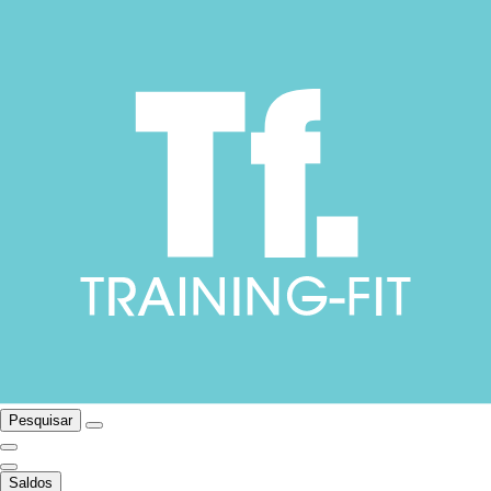
Pesquisar
Saldos