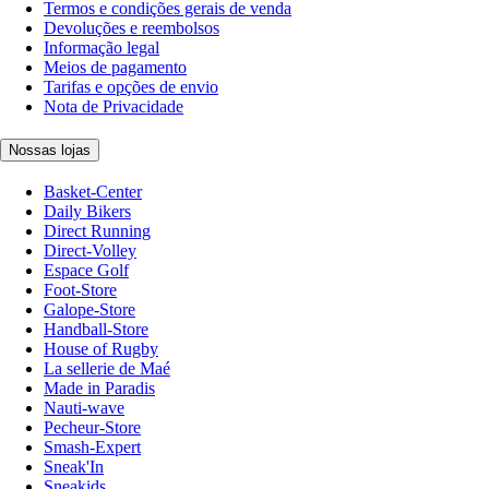
Termos e condições gerais de venda
Devoluções e reembolsos
Informação legal
Meios de pagamento
Tarifas e opções de envio
Nota de Privacidade
Nossas lojas
Basket-Center
Daily Bikers
Direct Running
Direct-Volley
Espace Golf
Foot-Store
Galope-Store
Handball-Store
House of Rugby
La sellerie de Maé
Made in Paradis
Nauti-wave
Pecheur-Store
Smash-Expert
Sneak'In
Sneakids