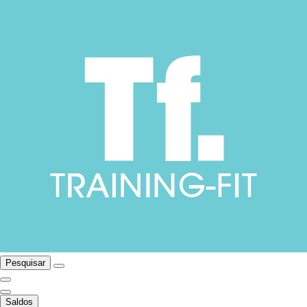
Pesquisar
Saldos