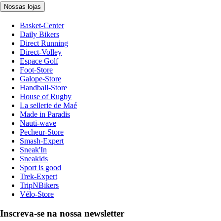
Nossas lojas
Basket-Center
Daily Bikers
Direct Running
Direct-Volley
Espace Golf
Foot-Store
Galope-Store
Handball-Store
House of Rugby
La sellerie de Maé
Made in Paradis
Nauti-wave
Pecheur-Store
Smash-Expert
Sneak'In
Sneakids
Sport is good
Trek-Expert
TripNBikers
Vélo-Store
Inscreva-se na nossa newsletter