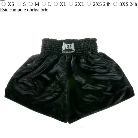
XS
S
M
L
XL
2XL
2XS
24h
3XS
24h
Este campo é obrigatório