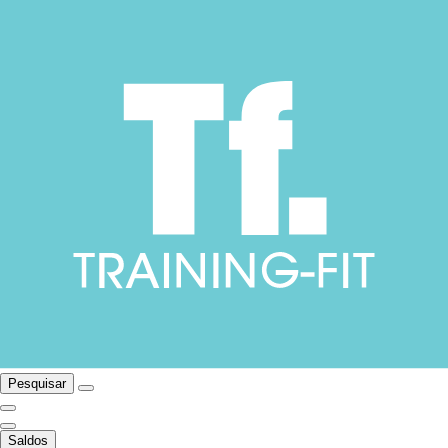
Pesquisar
Saldos