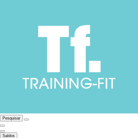
Pesquisar
Saldos