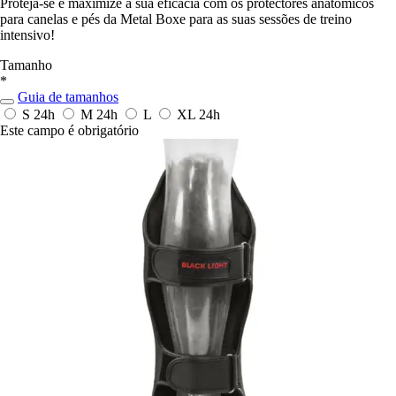
Proteja-se e maximize a sua eficácia com os protectores anatómicos
para canelas e pés da Metal Boxe para as suas sessões de treino
intensivo!
Tamanho
*
Guia de tamanhos
S
24h
M
24h
L
XL
24h
Este campo é obrigatório