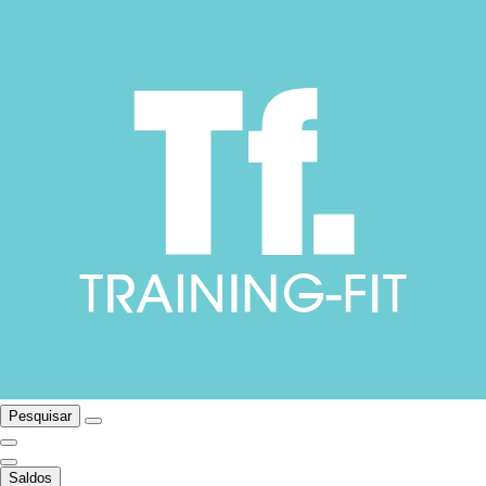
Pesquisar
Saldos