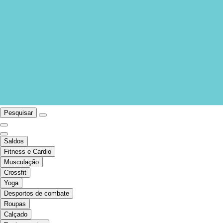
Pesquisar
Saldos
Fitness e Cardio
Musculação
Crossfit
Yoga
Desportos de combate
Roupas
Calçado