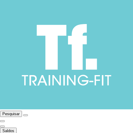
Pesquisar
Saldos