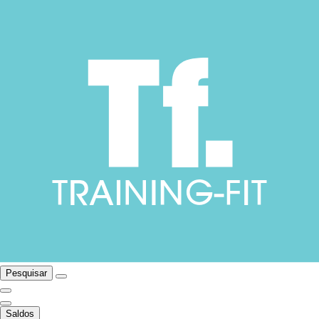
Pesquisar
Saldos