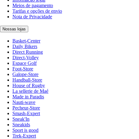
Meios de pagamento
Tarifas e opções de envio
Nota de Privacidade
Nossas lojas
Basket-Center
Daily Bikers
Direct Running
Direct-Volley
Espace Golf
Foot-Store
Galope-Store
Handball-Store
House of Rugby
La sellerie de Maé
Made in Paradis
Nauti-wave
Pecheur-Store
Smash-Expert
Sneak'In
Sneakids
Sport is good
Trek-Expert