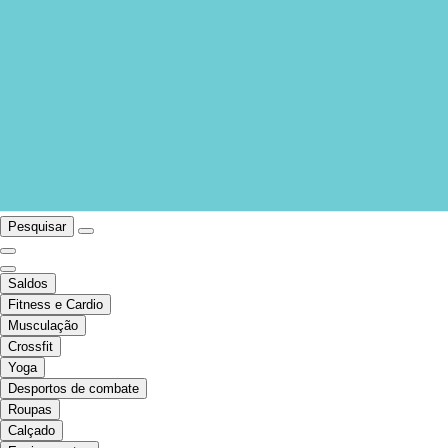
Pesquisar
Saldos
Fitness e Cardio
Musculação
Crossfit
Yoga
Desportos de combate
Roupas
Calçado