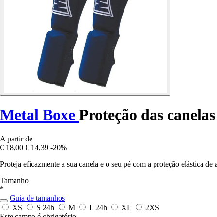
Metal Boxe
Proteção das canelas
A partir de
€ 18,00
€ 14,39
-20%
Proteja eficazmente a sua canela e o seu pé com a proteção elástica de 
Tamanho
*
Guia de tamanhos
XS
S
24h
M
L
24h
XL
2XS
Este campo é obrigatório