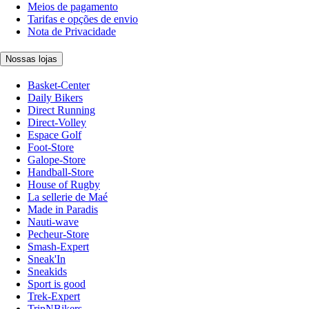
Meios de pagamento
Tarifas e opções de envio
Nota de Privacidade
Nossas lojas
Basket-Center
Daily Bikers
Direct Running
Direct-Volley
Espace Golf
Foot-Store
Galope-Store
Handball-Store
House of Rugby
La sellerie de Maé
Made in Paradis
Nauti-wave
Pecheur-Store
Smash-Expert
Sneak'In
Sneakids
Sport is good
Trek-Expert
TripNBikers