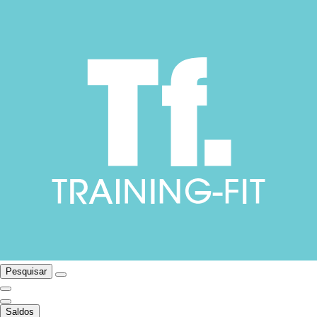
Pesquisar
Saldos