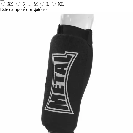
XS
S
M
L
XL
Este campo é obrigatório