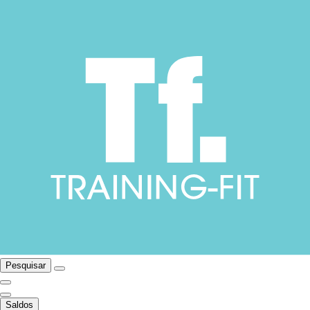
Pesquisar
Saldos