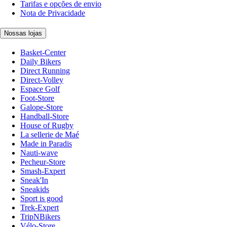
Tarifas e opções de envio
Nota de Privacidade
Nossas lojas
Basket-Center
Daily Bikers
Direct Running
Direct-Volley
Espace Golf
Foot-Store
Galope-Store
Handball-Store
House of Rugby
La sellerie de Maé
Made in Paradis
Nauti-wave
Pecheur-Store
Smash-Expert
Sneak'In
Sneakids
Sport is good
Trek-Expert
TripNBikers
Vélo-Store