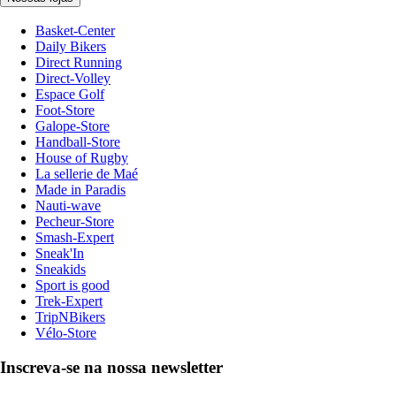
Basket-Center
Daily Bikers
Direct Running
Direct-Volley
Espace Golf
Foot-Store
Galope-Store
Handball-Store
House of Rugby
La sellerie de Maé
Made in Paradis
Nauti-wave
Pecheur-Store
Smash-Expert
Sneak'In
Sneakids
Sport is good
Trek-Expert
TripNBikers
Vélo-Store
Inscreva-se na nossa newsletter