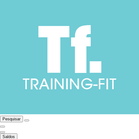
Pesquisar
Saldos