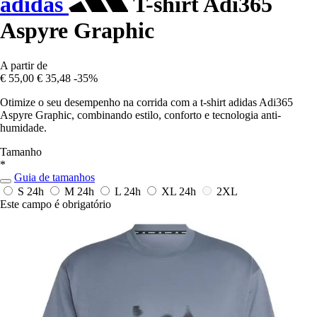
adidas
T-shirt Adi365
Aspyre Graphic
A partir de
€ 55,00
€ 35,48
-35%
Otimize o seu desempenho na corrida com a t-shirt adidas Adi365
Aspyre Graphic, combinando estilo, conforto e tecnologia anti-
humidade.
Tamanho
*
Guia de tamanhos
S
24h
M
24h
L
24h
XL
24h
2XL
Este campo é obrigatório