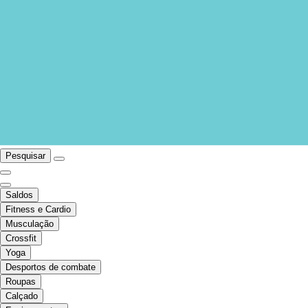
Pesquisar
Saldos
Fitness e Cardio
Musculação
Crossfit
Yoga
Desportos de combate
Roupas
Calçado