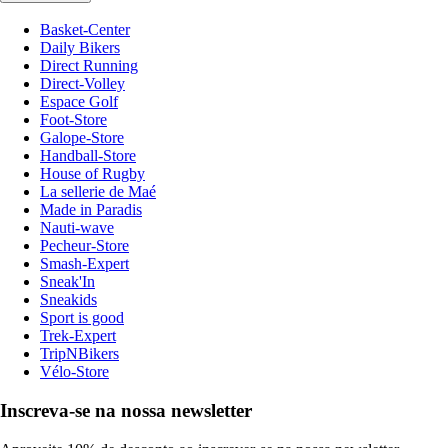
Basket-Center
Daily Bikers
Direct Running
Direct-Volley
Espace Golf
Foot-Store
Galope-Store
Handball-Store
House of Rugby
La sellerie de Maé
Made in Paradis
Nauti-wave
Pecheur-Store
Smash-Expert
Sneak'In
Sneakids
Sport is good
Trek-Expert
TripNBikers
Vélo-Store
Inscreva-se na nossa newsletter