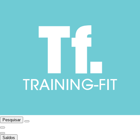
Pesquisar
Saldos