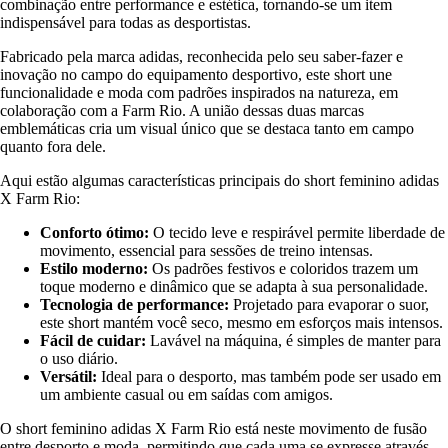
combinação entre performance e estética, tornando-se um item
indispensável para todas as desportistas.
Fabricado pela marca adidas, reconhecida pelo seu saber-fazer e
inovação no campo do equipamento desportivo, este short une
funcionalidade e moda com padrões inspirados na natureza, em
colaboração com a Farm Rio. A união dessas duas marcas
emblemáticas cria um visual único que se destaca tanto em campo
quanto fora dele.
Aqui estão algumas características principais do short feminino adidas
X Farm Rio:
Conforto ótimo:
O tecido leve e respirável permite liberdade de
movimento, essencial para sessões de treino intensas.
Estilo moderno:
Os padrões festivos e coloridos trazem um
toque moderno e dinâmico que se adapta à sua personalidade.
Tecnologia de performance:
Projetado para evaporar o suor,
este short mantém você seco, mesmo em esforços mais intensos.
Fácil de cuidar:
Lavável na máquina, é simples de manter para
o uso diário.
Versátil:
Ideal para o desporto, mas também pode ser usado em
um ambiente casual ou em saídas com amigos.
O short feminino adidas X Farm Rio está neste movimento de fusão
entre desporto e moda, permitindo que cada uma se expresse através