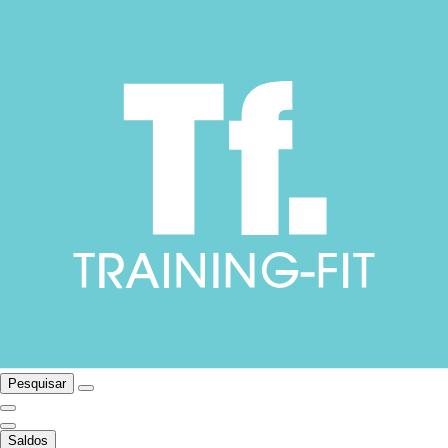
Pesquisar
Saldos