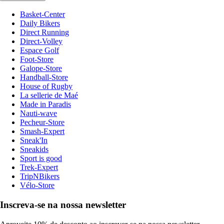
Basket-Center
Daily Bikers
Direct Running
Direct-Volley
Espace Golf
Foot-Store
Galope-Store
Handball-Store
House of Rugby
La sellerie de Maé
Made in Paradis
Nauti-wave
Pecheur-Store
Smash-Expert
Sneak'In
Sneakids
Sport is good
Trek-Expert
TripNBikers
Vélo-Store
Inscreva-se na nossa newsletter