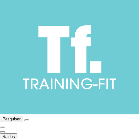
Pesquisar
Saldos