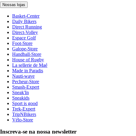
Nossas lojas
Basket-Center
Daily Bikers
Direct Running
Direct-Volley
Espace Golf
Foot-Store
Galope-Store
Handball-Store
House of Rugby
La sellerie de Maé
Made in Paradis
Nauti-wave
Pecheur-Store
Smash-Expert
Sneak'In
Sneakids
Sport is good
Trek-Expert
TripNBikers
Vélo-Store
Inscreva-se na nossa newsletter