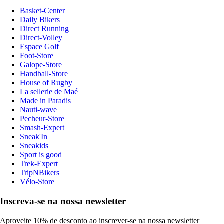
Basket-Center
Daily Bikers
Direct Running
Direct-Volley
Espace Golf
Foot-Store
Galope-Store
Handball-Store
House of Rugby
La sellerie de Maé
Made in Paradis
Nauti-wave
Pecheur-Store
Smash-Expert
Sneak'In
Sneakids
Sport is good
Trek-Expert
TripNBikers
Vélo-Store
Inscreva-se na nossa newsletter
Aproveite 10% de desconto ao inscrever-se na nossa newsletter