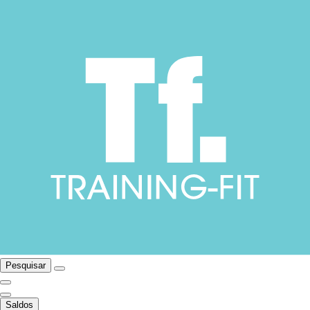
Pesquisar
Saldos